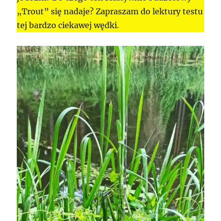
„Trout” się nadaje? Zapraszam do lektury testu
tej bardzo ciekawej wędki.