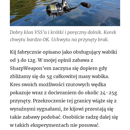
Dobry klon VSS’a i krótki i poręczny dolnik. Korek
chwytu bardzo OK. Uchwytu na przynęty brak.
Kij fabrycznie opisano jako obsługujący wabiki
od 3 do 12g. W mojej opinii zabawa z
SharpWeapon’em zaczyna się dopiero gdy
zbliżamy się do 5g całkowitej masy wabika.
Kres swoich możliwości rzutowych wędka
pokazuje wraz z docieraniem do okolic 24-25g
przynęty. Przekroczenie tej granicy wiąże się z
wyraźnymi sygnałami, że kijowi przestają się
takie zabawy podobać. Osobiście radzę dalej się
w takich eksperymentach nie posuwać.