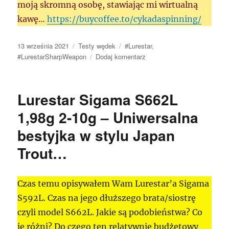
moją skromną osobę, stawiając mi wirtualną
kawę…
https://buycoffee.to/cykadaspinning/
Data
Kategorie
Tagi
13 września 2021
Testy wędek
#Lurestar
,
publikacji
do
#LurestarSharpWeapon
Dodaj komentarz
Lurestar
SharpWeapon
S662ML
Lurestar Sigama S662L
1,98m
3-
1,98g 2-10g – Uniwersalna
12g
bestyjka w stylu Japan
–
Ostry
Trout…
koleś…
Czas temu opisywałem Wam Lurestar’a Sigama
S592L. Czas na jego dłuższego brata/siostrę
czyli model S662L. Jakie są podobieństwa? Co
je różni? Do czego ten relatywnie budżetowy