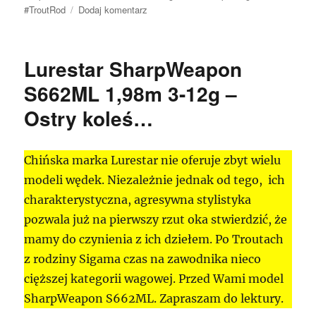
do
#TroutRod
Dodaj komentarz
Test
Lurestar
Sigama
Lurestar SharpWeapon
S662L
na
S662ML 1,98m 3-12g –
YouTube
Ostry koleś…
Chińska marka Lurestar nie oferuje zbyt wielu
modeli wędek. Niezależnie jednak od tego, ich
charakterystyczna, agresywna stylistyka
pozwala już na pierwszy rzut oka stwierdzić, że
mamy do czynienia z ich dziełem. Po Troutach
z rodziny Sigama czas na zawodnika nieco
cięższej kategorii wagowej. Przed Wami model
SharpWeapon S662ML. Zapraszam do lektury.