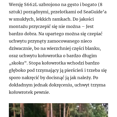
Wersję S662L uzbrojono na gęsto i bogato (8
sztuk) porządnymi, przelotkami od SeaGuide’a
w smukłych, lekkich ramkach. Do jakości
montażu przyczepić się nie można – Jest
bardzo dobra. Na upartego można się czepiać
uchwytu przynęty zamocowanego nieco
dziwacznie, bo na wierzchniej części blanku,
oraz uchwytu kołowrotka o bardzo długim
„skoku”. Stopa kołowrotka wchodzi bardzo
głęboko pod trzymający ją pierścień i trzeba się
sporo nakręcić by docisnąć ją jak należy. Po
dokładnym jednak dokręceniu, uchwyt trzyma
kołowrotek pewnie.