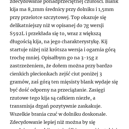
zdecydowanie ponadprzeciętnej czułości. Blank
kija ma 8,2mm średnicy przy dolniku i 1,5mm
przy przelotce szczytowej. Top okazuje się
delikatniejszy niż w opisanej do 7g wersji
S592L i przekłada się to, wraz z większą
długością kija, na jego charakterystykę. Kij
startuje niżej niż krótsza wersja i ogarnia górą
trochę mniej. Opisałbym go na 3-15g z
zastrzeżeniem, że dołem można przy bardzo
cienkich plecionkach zejść ciut poniżej 3
gramów, zaś górą ten mięsisty blank wydaje się
być dość odporny na przeciążanie. Zasięgi
rzutowe tego kija są całkiem niezłe, a
transmisja drgań pozytywnie zaskakuje.
Wszelkie brania czuć w dolniku doskonale.
Zdecydowanie lepiej niż można by się