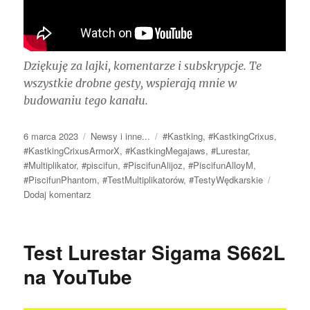
Dziękuję za lajki, komentarze i subskrypcje. Te
wszystkie drobne gesty, wspierają mnie w
budowaniu tego kanału.
Data
Kategorie
Tagi
6 marca 2023
Newsy i inne...
#Kastking
,
#KastkingCrixus
,
publikacji
#KastkingCrixusArmorX
,
#KastkingMegajaws
,
#Lurestar
,
#Multiplikator
,
#piscifun
,
#PiscifunAlijoz
,
#PiscifunAlloyM
,
#PiscifunPhantom
,
#TestMultiplikatorów
,
#TestyWędkarskie
do
Dodaj komentarz
No
to
czas
Test Lurestar Sigama S662L
wrócić
do
na YouTube
pracy…