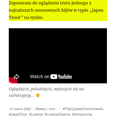
Zapraszam do oglądania testu jednego z
najtańszych sensownych kijów w typie „Japan
Trout” na rynku.
Oglądajcie, polubiajcie, wpisujcie się na
subskrypcję…
Data
Kategorie
Tagi
10 marca 2022
Newsy i inne...
#FilipCykadaOnichimowski
,
publikacji
#JapanTrout
,
#Lurestar
,
#LurestarSigama
,
#tanispinning
,