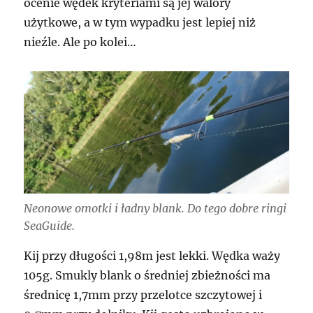
ocenie wędek kryteriami są jej walory
użytkowe, a w tym wypadku jest lepiej niż
nieźle. Ale po kolei…
Neonowe omotki i ładny blank. Do tego dobre ringi
SeaGuide.
Kij przy długości 1,98m jest lekki. Wędka waży
105g. Smukly blank o średniej zbieżności ma
średnicę 1,7mm przy przelotce szczytowej i