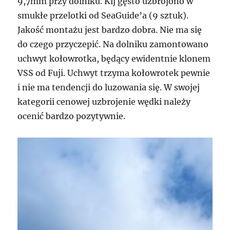
9,7mm przy dolniku. Kij gęsto uzbrojono w
smukłe przelotki od SeaGuide’a (9 sztuk).
Jakość montażu jest bardzo dobra. Nie ma się
do czego przyczepić. Na dolniku zamontowano
uchwyt kołowrotka, będący ewidentnie klonem
VSS od Fuji. Uchwyt trzyma kołowrotek pewnie
i nie ma tendencji do luzowania się. W swojej
kategorii cenowej uzbrojenie wędki należy
ocenić bardzo pozytywnie.