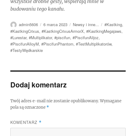
wszystkie drobne gesty, wspierają mnie w
budowaniu tego kanału.
Autor
Data
Kategorie
Tagi
admin5606
6 marca 2023
Newsy i inne...
#Kastking
,
publikacji
#KastkingCrixus
,
#KastkingCrixusArmorX
,
#KastkingMegajaws
,
#Lurestar
,
#Multiplikator
,
#piscifun
,
#PiscifunAlijoz
,
#PiscifunAlloyM
,
#PiscifunPhantom
,
#TestMultiplikatorów
,
#TestyWędkarskie
Dodaj komentarz
Twój adres e-mail nie zostanie opublikowany.
Wymagane
pola są oznaczone
*
KOMENTARZ
*