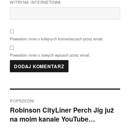
WITRYNA INTERNETOWA
Powiadom mnie o kolejnych komentarzach przez email.
Powiadom mnie o nowych wpisach przez email.
Nawigacja
POPRZEDNI
wpisu
Robinson CityLiner Perch Jig już
Poprzedni
na moim kanale YouTube…
wpis: