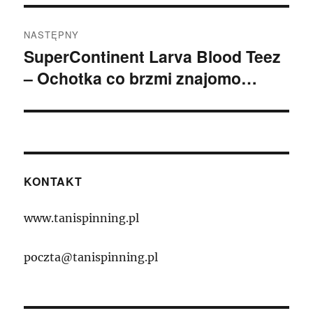
NASTĘPNY
SuperContinent Larva Blood Teez
Następny
– Ochotka co brzmi znajomo…
wpis:
KONTAKT
www.tanispinning.pl
poczta@tanispinning.pl