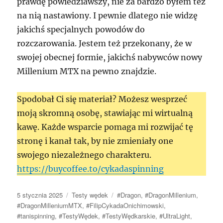
prawdę powiedziawszy, nie za bardzo byłem też
na nią nastawiony. I pewnie dlatego nie widzę
jakichś specjalnych powodów do
rozczarowania. Jestem też przekonany, że w
swojej obecnej formie, jakichś nabywców nowy
Millenium MTX na pewno znajdzie.
Spodobał Ci się materiał? Możesz wesprzeć
moją skromną osobę, stawiając mi wirtualną
kawę. Każde wsparcie pomaga mi rozwijać tę
stronę i kanał tak, by nie zmieniały one
swojego niezależnego charakteru.
https://buycoffee.to/cykadaspinning
Data
Kategorie
Tagi
5 stycznia 2025
Testy wędek
#Dragon
,
#DragonMillenium
,
publikacji
#DragonMilleniumMTX
,
#FilipCykadaOnichimowski
,
#tanispinning
,
#TestyWędek
,
#TestyWędkarskie
,
#UltraLight
,