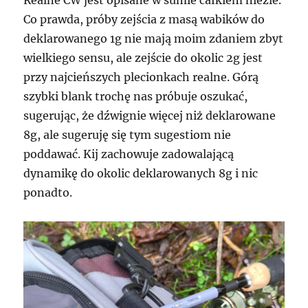
Realne CW jest opisane w sumie całkiem nieźle.
Co prawda, próby zejścia z masą wabików do
deklarowanego 1g nie mają moim zdaniem zbyt
wielkiego sensu, ale zejście do okolic 2g jest
przy najcieńszych plecionkach realne. Górą
szybki blank trochę nas próbuje oszukać,
sugerując, że dźwignie więcej niż deklarowane
8g, ale sugeruję się tym sugestiom nie
poddawać. Kij zachowuje zadowalającą
dynamikę do okolic deklarowanych 8g i nic
ponadto.