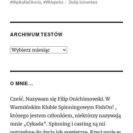
do
#WędkaNaOkonia
,
#Wklejanka
Dodaj komentarz
Dragon
Millenium
MTX
„Feeling
8”
ARCHIWUM TESTÓW
2,13m
1-
Archiwum
8g
Testów
–
Nowe
Millenium…
O MNIE…
Cześć. Nazywam się Filip Onichimowski. W
Warmińskim Klubie Spinningowym FishOn! ,
którego jestem członkiem, niektórzy nazywają
mnie „Cykada”. Spinning i casting są mi
potrzebne do życia jak powietrze. Kręci mnie w