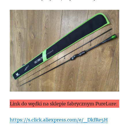
Link do wędki na sklepie fabrycznym PureLure:
https://s.click.aliexpress.com/e/_DkfRe5H