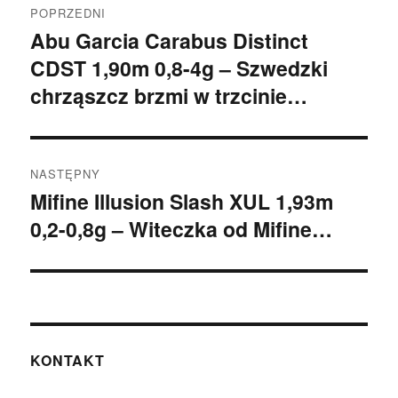
POPRZEDNI
wpisu
Abu Garcia Carabus Distinct
Poprzedni
CDST 1,90m 0,8-4g – Szwedzki
wpis:
chrząszcz brzmi w trzcinie…
NASTĘPNY
Mifine Illusion Slash XUL 1,93m
Następny
0,2-0,8g – Witeczka od Mifine…
wpis:
KONTAKT