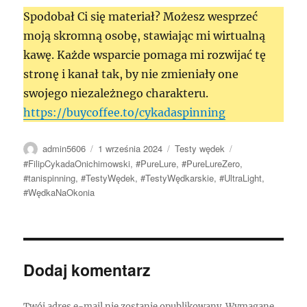
Spodobał Ci się materiał? Możesz wesprzeć
moją skromną osobę, stawiając mi wirtualną
kawę. Każde wsparcie pomaga mi rozwijać tę
stronę i kanał tak, by nie zmieniały one
swojego niezależnego charakteru.
https://buycoffee.to/cykadaspinning
Autor
Data
Kategorie
Tagi
admin5606
1 września 2024
Testy wędek
publikacji
#FilipCykadaOnichimowski
,
#PureLure
,
#PureLureZero
,
#tanispinning
,
#TestyWędek
,
#TestyWędkarskie
,
#UltraLight
,
#WędkaNaOkonia
Dodaj komentarz
Twój adres e-mail nie zostanie opublikowany.
Wymagane