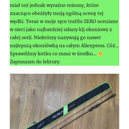
miał też jednak wyraźne minusy, które
znacząco obniżyły moją ogólną ocenę tej
wędki. Teraz w moje ręce trafiło ZERO oceniane
w sieci jako najbardziej udany kij okoniowy z
całej serii. Niektórzy nazywają go nawet
najlepszą okoniówką na całym Aliexpress. Cóż…
Sprawdźmy kotku co masz w środku…
Zapraszam do lektury.