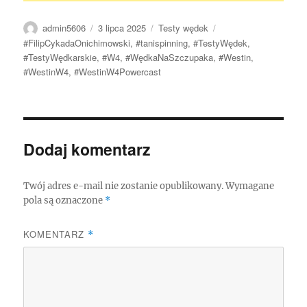
Autor
Data
Kategorie
Tagi
admin5606
3 lipca 2025
Testy wędek
publikacji
#FilipCykadaOnichimowski
,
#tanispinning
,
#TestyWędek
,
#TestyWędkarskie
,
#W4
,
#WędkaNaSzczupaka
,
#Westin
,
#WestinW4
,
#WestinW4Powercast
Dodaj komentarz
Twój adres e-mail nie zostanie opublikowany.
Wymagane
pola są oznaczone
*
KOMENTARZ
*