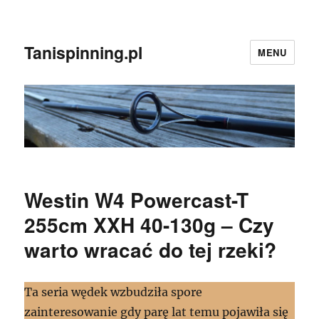
Tanispinning.pl
MENU
Westin W4 Powercast-T
255cm XXH 40-130g – Czy
warto wracać do tej rzeki?
Ta seria wędek wzbudziła spore
zainteresowanie gdy parę lat temu pojawiła się