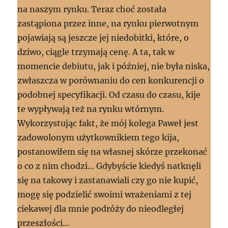
na naszym rynku. Teraz choć została
zastąpiona przez inne, na rynku pierwotnym
pojawiają są jeszcze jej niedobitki, które, o
dziwo, ciągle trzymają cenę. A ta, tak w
momencie debiutu, jak i później, nie była niska,
zwłaszcza w porównaniu do cen konkurencji o
podobnej specyfikacji. Od czasu do czasu, kije
te wypływają też na rynku wtórnym.
Wykorzystując fakt, że mój kolega Paweł jest
zadowolonym użytkownikiem tego kija,
postanowiłem się na własnej skórze przekonać
o co z nim chodzi… Gdybyście kiedyś natknęli
się na takowy i zastanawiali czy go nie kupić,
mogę się podzielić swoimi wrażeniami z tej
ciekawej dla mnie podróży do nieodległej
przeszłości…