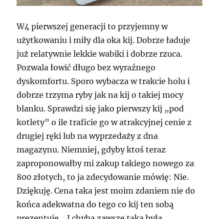
W4 pierwszej generacji to przyjemny w
użytkowaniu i miły dla oka kij. Dobrze ładuje
już relatywnie lekkie wabiki i dobrze rzuca.
Pozwala łowić długo bez wyraźnego
dyskomfortu. Sporo wybacza w trakcie holu i
dobrze trzyma ryby jak na kij o takiej mocy
blanku. Sprawdzi się jako pierwszy kij „pod
kotlety” o ile traficie go w atrakcyjnej cenie z
drugiej ręki lub na wyprzedaży z dna
magazynu. Niemniej, gdyby ktoś teraz
zaproponowałby mi zakup takiego nowego za
800 złotych, to ja zdecydowanie mówię: Nie.
Dziękuję. Cena taka jest moim zdaniem nie do
końca adekwatna do tego co kij ten sobą
prezentuje… I chyba zawsze taka była.