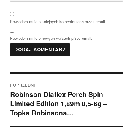
Powiadom mnie o kolejnych komentarzach przez email.
Powiadom mnie o nowych wpisach przez email.
Nawigacja
POPRZEDNI
wpisu
Robinson Diaflex Perch Spin
Poprzedni
Limited Edition 1,89m 0,5-6g –
wpis:
Topka Robinsona…