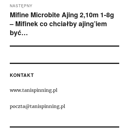
NASTĘPNY
Mifine Microbite Ajing 2,10m 1-8g
Następny
– Mifinek co chciałby ajing’iem
wpis:
być…
KONTAKT
www.tanispinning.pl
poczta@tanispinning.pl