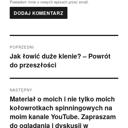
Powiadom mnie o nowych wpisach przez email.
Nawigacja
POPRZEDNI
wpisu
Jak łowić duże klenie? – Powrót
Poprzedni
do przeszłości
wpis:
NASTĘPNY
Materiał o moich i nie tylko moich
Następny
kołowrotkach spinningowych na
wpis:
moim kanale YouTube. Zapraszam
do oglądania i dyskusji w