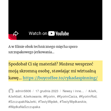
A w filmie obok technicznego mięcha sporo
szczupakowego jerkowania…
Spodobał Ci się materiał? Możesz wesprzeć
moją skromną osobę, stawiając mi wirtualną
kawę…
https://buycoffee.to/cykadaspinning/
Autor
Data
Kategorie
Tagi
admin5606
17 grudnia 2023
Newsy i inne...
#Jerk
,
publikacji
#Jerkbait
,
#Jerkowanie
,
#Kyorim
,
#KyorimCarza
,
#KyorimRod
,
#SzczupakiNaJerki
,
#TestyWędek
,
#TestyWędkarskie
,
#WędkaNaSzczupaka