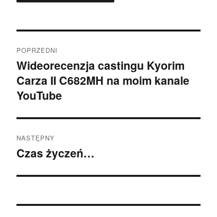
Nawigacja
POPRZEDNI
wpisu
Wideorecenzja castingu Kyorim
Poprzedni
Carza II C682MH na moim kanale
wpis:
YouTube
NASTĘPNY
Czas życzeń…
Następny
wpis: