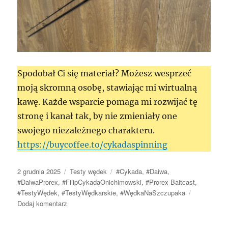
Spodobał Ci się materiał? Możesz wesprzeć
moją skromną osobę, stawiając mi wirtualną
kawę. Każde wsparcie pomaga mi rozwijać tę
stronę i kanał tak, by nie zmieniały one
swojego niezależnego charakteru.
https://buycoffee.to/cykadaspinning
Data
Kategorie
Tagi
2 grudnia 2025
Testy wędek
#Cykada
,
#Daiwa
,
publikacji
#DaiwaProrex
,
#FilipCykadaOnichimowski
,
#Prorex Baitcast
,
#TestyWędek
,
#TestyWędkarskie
,
#WędkaNaSzczupaka
do
Dodaj komentarz
Daiwa
Prorex