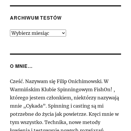
S
Baitcast
2,25m
ARCHIWUM TESTÓW
30-
70g
Archiwum
–
Testów
Casting
„entry
level”
od
O MNIE…
Daiwy
Cześć. Nazywam się Filip Onichimowski. W
Warmińskim Klubie Spinningowym FishOn! ,
którego jestem członkiem, niektórzy nazywają
mnie „Cykada”. Spinning i casting są mi
potrzebne do życia jak powietrze. Kręci mnie w
tym wszystko. Technika, nowe metody
łowienia i testowanie nowych rozwiązań