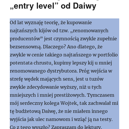
„entry level” od Daiwy
Od lat wyznaję teorię, że kupowanie
najtańszych kijów od tzw. „renomowanych
producentów” jest czynnością zwykle zupełnie
bezsensowną. Dlaczego? Ano dlatego, że
zwykle w cenie takiego najtańszego w portfolio
potentata chrustu, kupimy lepszy kij u mniej
renomowanego dystrybutora. Próg wejścia w
strefę wędek mających sens, jest u tuzów
zwykle zdecydowanie wyższy, niż u tych
mniejszych i mniej prestiżowych. Tymczasem
mój serdeczny kolega Wojtek, tak zachwalał mi
tę budżetową Daiwę, że nie miałem innego
wyjścia jak ulec namowom i wziąć ją na testy.
Co z tego wyszło? Zapraszam do lektury.