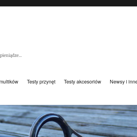
e pieniądze…
 multików
Testy przynęt
Testy akcesoriów
Newsy i inn