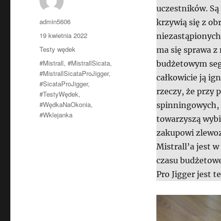
uczestników. Są t
Autor
admin5606
krzywią się z o
Data
19 kwietnia 2022
niezastąpionych
publikacji
Kategorie
Testy wędek
ma się sprawa z 
Tagi
#Mistrall
,
#MistrallSicata
,
budżetowym segm
#MistrallSicataProJigger
,
całkowicie ją ig
#SicataProJigger
,
rzeczy, że przy
#TestyWędek
,
#WędkaNaOkonia
,
spinningowych,
#Wklejanka
towarzyszą wybie
zakupowi zlewoz
Mistrall’a jest 
czasu budżetowe 
Pro Jigger jest