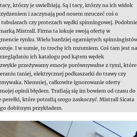
acy, którzy je uwielbiają. Są i tacy, którzy na ich widok
brzydzeniem i zaczynają pod nosem mruczeć coś o
 tubularach czy protezach wędki spinningowej. Podobni
marką Mistrall. Firma ta lokuje swoją ofertę w
encie rynku. Wielu bardziej ogarniętych spinningistó
noruje. I w sumie, to trochę ich rozumiem. Coś tam jest n
 przeglądaniu ich katalogu pod kątem wędek
 zwykle przeżywamy emocje porównywalne z tymi, które
raniu taniej, elektrycznej podkaszarki do trawy czy
mywaka. Niemniej, całkowite ignorowanie oferty
w mojej opinii błędem. Trafiają się im bowiem od czasu do
perełki, które potrafią srogo zaskoczyć. Mistrall Sicata
 tego dobitnym przykładem.