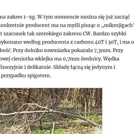
 na zakres 1-9g. W tym momencie można się już zacząć
konkretnie producent ma na myśli pisząc o „mikrojigach
jest szacunek tak szerokiego zakresu CW. Bardzo szybki
 wykonano według producenta z carbonu 40T i 30T, i ma 
bość. Przy dolniku suwmiarka pokazała 7,3mm. Przy
towej cieniutka wklejka ma 0,7mm średnicy. Wędka
inezyjnie i delikatnie. Składy łączą się jedynym i
 przypadku spigotem.