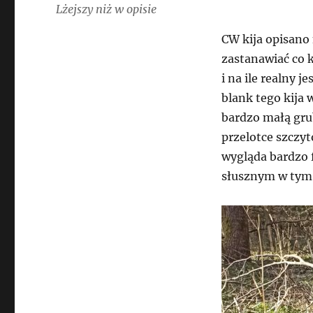
Lżejszy niż w opisie
CW kija opisano
zastanawiać co 
i na ile realny 
blank tego kija
bardzo małą gru
przelotce szczy
wygląda bardzo f
słusznym w tym