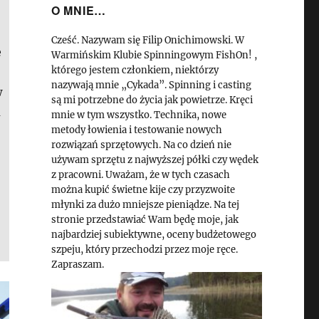
O MNIE…
Cześć. Nazywam się Filip Onichimowski. W
e
Warmińskim Klubie Spinningowym FishOn! ,
którego jestem członkiem, niektórzy
nazywają mnie „Cykada”. Spinning i casting
w
są mi potrzebne do życia jak powietrze. Kręci
a
mnie w tym wszystko. Technika, nowe
metody łowienia i testowanie nowych
rozwiązań sprzętowych. Na co dzień nie
używam sprzętu z najwyższej półki czy wędek
z pracowni. Uważam, że w tych czasach
można kupić świetne kije czy przyzwoite
młynki za dużo mniejsze pieniądze. Na tej
stronie przedstawiać Wam będę moje, jak
najbardziej subiektywne, oceny budżetowego
szpeju, który przechodzi przez moje ręce.
Zapraszam.