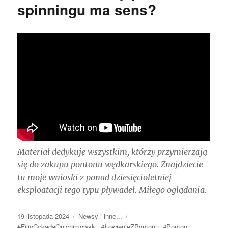
spinningu ma sens?
Materiał dedykuję wszystkim, którzy przymierzają
się do zakupu pontonu wędkarskiego. Znajdziecie
tu moje wnioski z ponad dziesięcioletniej
eksploatacji tego typu pływadeł. Miłego oglądania.
Data
Kategorie
Tagi
19 listopada 2024
Newsy i inne...
publikacji
#FilipCykadaOnichimowski
,
#ŁowienieZPontonu
,
#Ponton
,