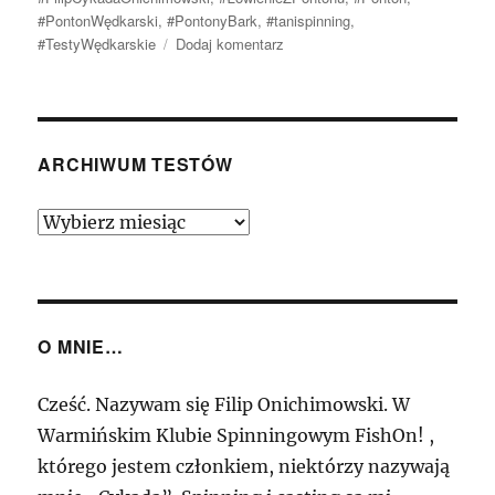
#PontonWędkarski
,
#PontonyBark
,
#tanispinning
,
do
#TestyWędkarskie
Dodaj komentarz
Nowy
materiał
na
moim
kanale
ARCHIWUM TESTÓW
YT
–
Archiwum
Czy
Testów
ponton
w
spinningu
ma
O MNIE…
sens?
Cześć. Nazywam się Filip Onichimowski. W
Warmińskim Klubie Spinningowym FishOn! ,
którego jestem członkiem, niektórzy nazywają