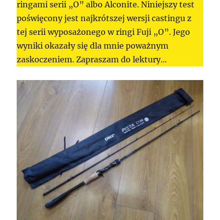
ringami serii „O” albo Alconite. Niniejszy test
poświęcony jest najkrótszej wersji castingu z
tej serii wyposażonego w ringi Fuji „O”. Jego
wyniki okazały się dla mnie poważnym
zaskoczeniem. Zapraszam do lektury…