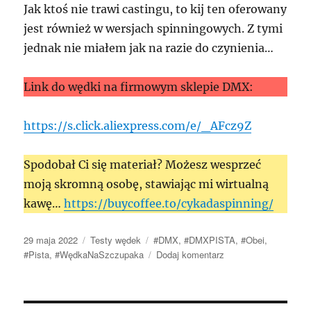
Jak ktoś nie trawi castingu, to kij ten oferowany
jest również w wersjach spinningowych. Z tymi
jednak nie miałem jak na razie do czynienia…
Link do wędki na firmowym sklepie DMX:
https://s.click.aliexpress.com/e/_AFcz9Z
Spodobał Ci się materiał? Możesz wesprzeć
moją skromną osobę, stawiając mi wirtualną
kawę…
https://buycoffee.to/cykadaspinning/
Data
Kategorie
Tagi
29 maja 2022
Testy wędek
#DMX
,
#DMXPISTA
,
#Obei
,
publikacji
do
#Pista
,
#WędkaNaSzczupaka
Dodaj komentarz
DMX
(Obei)
PISTA