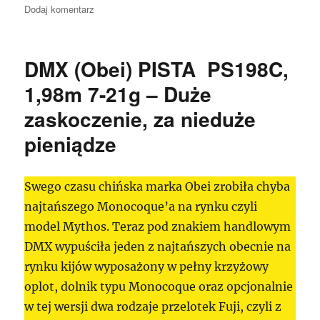
publikacji
do
Dodaj komentarz
DMX
PISTA
PS198C
DMX (Obei) PISTA PS198C,
na
moim
1,98m 7-21g – Duże
kanale
zaskoczenie, za nieduże
YouTube
pieniądze
Swego czasu chińska marka Obei zrobiła chyba
najtańszego Monocoque’a na rynku czyli
model Mythos. Teraz pod znakiem handlowym
DMX wypuściła jeden z najtańszych obecnie na
rynku kijów wyposażony w pełny krzyżowy
oplot, dolnik typu Monocoque oraz opcjonalnie
w tej wersji dwa rodzaje przelotek Fuji, czyli z