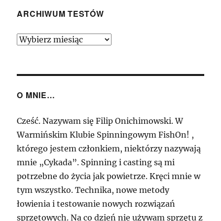
PS198C,
1,98m
ARCHIWUM TESTÓW
7-
21g
Archiwum
–
Testów
Duże
zaskoczenie,
za
nieduże
O MNIE…
pieniądze
Cześć. Nazywam się Filip Onichimowski. W
Warmińskim Klubie Spinningowym FishOn! ,
którego jestem członkiem, niektórzy nazywają
mnie „Cykada”. Spinning i casting są mi
potrzebne do życia jak powietrze. Kręci mnie w
tym wszystko. Technika, nowe metody
łowienia i testowanie nowych rozwiązań
sprzętowych. Na co dzień nie używam sprzętu z