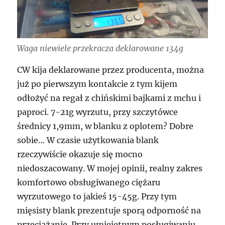
Waga niewiele przekracza deklarowane 134g
CW kija deklarowane przez producenta, można
już po pierwszym kontakcie z tym kijem
odłożyć na regał z chińskimi bajkami z mchu i
paproci. 7-21g wyrzutu, przy szczytówce
średnicy 1,9mm, w blanku z oplotem? Dobre
sobie… W czasie użytkowania blank
rzeczywiście okazuje się mocno
niedoszacowany. W mojej opinii, realny zakres
komfortowo obsługiwanego ciężaru
wyrzutowego to jakieś 15-45g. Przy tym
mięsisty blank prezentuje sporą odporność na
przeciążanie. Przy umiejętnym posługiwaniu