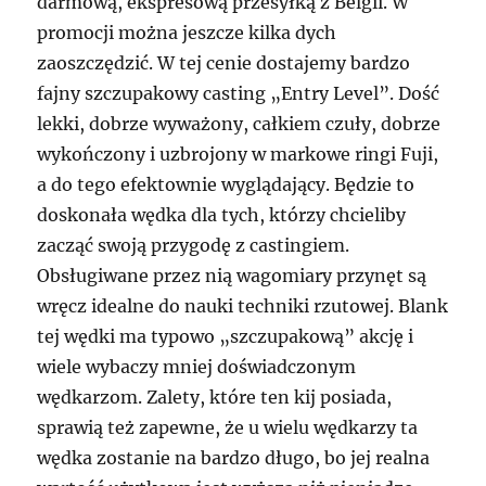
darmową, ekspresową przesyłką z Belgii. W
promocji można jeszcze kilka dych
zaoszczędzić. W tej cenie dostajemy bardzo
fajny szczupakowy casting „Entry Level”. Dość
lekki, dobrze wyważony, całkiem czuły, dobrze
wykończony i uzbrojony w markowe ringi Fuji,
a do tego efektownie wyglądający. Będzie to
doskonała wędka dla tych, którzy chcieliby
zacząć swoją przygodę z castingiem.
Obsługiwane przez nią wagomiary przynęt są
wręcz idealne do nauki techniki rzutowej. Blank
tej wędki ma typowo „szczupakową” akcję i
wiele wybaczy mniej doświadczonym
wędkarzom. Zalety, które ten kij posiada,
sprawią też zapewne, że u wielu wędkarzy ta
wędka zostanie na bardzo długo, bo jej realna