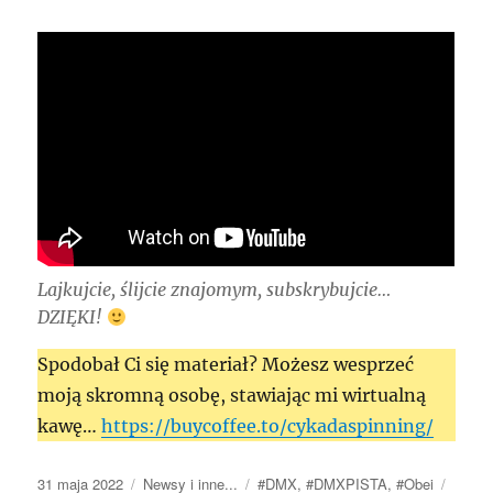
Lajkujcie, ślijcie znajomym, subskrybujcie…
DZIĘKI!
Spodobał Ci się materiał? Możesz wesprzeć
moją skromną osobę, stawiając mi wirtualną
kawę…
https://buycoffee.to/cykadaspinning/
Data
Kategorie
Tagi
31 maja 2022
Newsy i inne...
#DMX
,
#DMXPISTA
,
#Obei