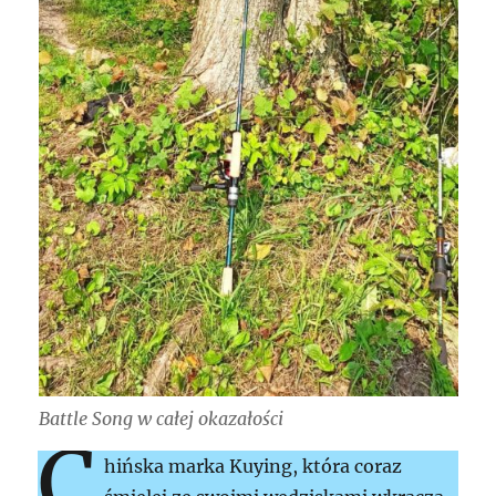
Battle Song w całej okazałości
C
hińska marka Kuying, która coraz