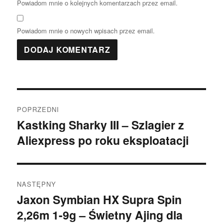
Powiadom mnie o kolejnych komentarzach przez email.
Powiadom mnie o nowych wpisach przez email.
Nawigacja
POPRZEDNI
wpisu
Kastking Sharky III – Szlagier z
Poprzedni
Aliexpress po roku eksploatacji
wpis:
NASTĘPNY
Jaxon Symbian HX Supra Spin
Następny
2,26m 1-9g – Świetny Ajing dla
wpis: