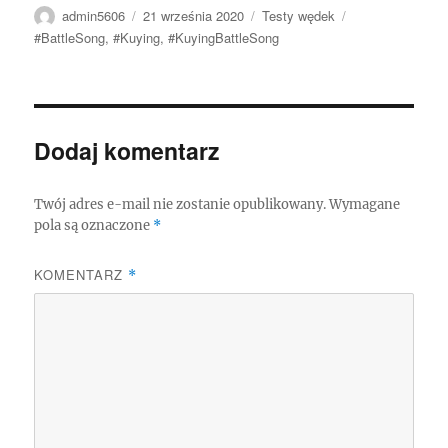
Autor
Data
Kategorie
Tagi
admin5606
21 września 2020
Testy wędek
publikacji
#BattleSong
,
#Kuying
,
#KuyingBattleSong
Dodaj komentarz
Twój adres e-mail nie zostanie opublikowany.
Wymagane
pola są oznaczone
*
KOMENTARZ
*