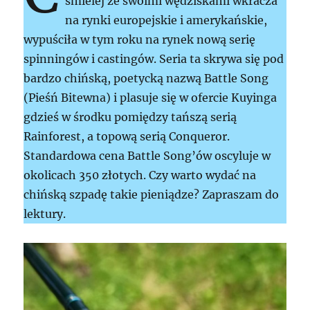
śmielej ze swoimi wędziskami wkracza
na rynki europejskie i amerykańskie,
wypuściła w tym roku na rynek nową serię
spinningów i castingów. Seria ta skrywa się pod
bardzo chińską, poetycką nazwą Battle Song
(Pieśń Bitewna) i plasuje się w ofercie Kuyinga
gdzieś w środku pomiędzy tańszą serią
Rainforest, a topową serią Conqueror.
Standardowa cena Battle Song’ów oscyluje w
okolicach 350 złotych. Czy warto wydać na
chińską szpadę takie pieniądze? Zapraszam do
lektury.