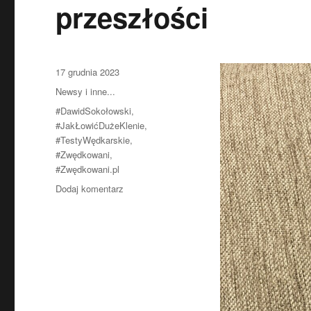
przeszłości
Data
17 grudnia 2023
publikacji
Kategorie
Newsy i inne...
Tagi
#DawidSokołowski
,
#JakŁowićDużeKlenie
,
#TestyWędkarskie
,
#Zwędkowani
,
#Zwędkowani.pl
do
Dodaj komentarz
Jak
łowić
duże
klenie?
–
Powrót
do
przeszłości