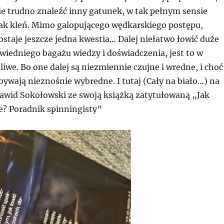
ie trudno znaleźć inny gatunek, w tak pełnym sensie
ak kleń. Mimo galopującego wędkarskiego postępu,
staje jeszcze jedna kwestia… Dalej niełatwo łowić duże
wiedniego bagażu wiedzy i doświadczenia, jest to w
iwe. Bo one dalej są niezmiennie czujne i wredne, i choć
ywają nieznośnie wybredne. I tutaj (Cały na biało…) na
awid Sokołowski ze swoją książką zatytułowaną „Jak
e? Poradnik spinningisty”