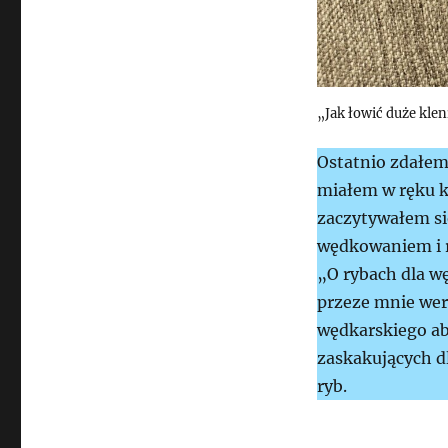
„Jak łowić duże klen
Ostatnio zdałem 
miałem w ręku k
zaczytywałem si
wędkowaniem i 
„O rybach dla wę
przeze mnie wer
wędkarskiego ab
zaskakujących d
ryb.