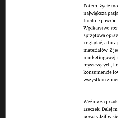
Potem, życie m
największa pasja
finalnie powrócić
Wędkarstwo rozwi
sprzętowa oprawa
i oglądać, a tut
materiałów. Z je
marketingowej n
błyszczących, ko
konsumencie łow
wszystkim zmien
Weźmy za przykła
rzeczek. Dalej m
powstydziłby się