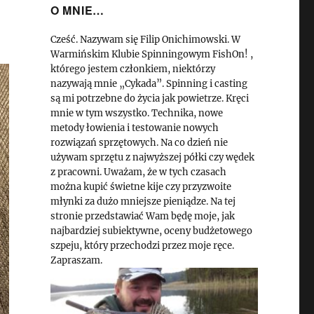
O MNIE…
Cześć. Nazywam się Filip Onichimowski. W
Warmińskim Klubie Spinningowym FishOn! ,
którego jestem członkiem, niektórzy
nazywają mnie „Cykada”. Spinning i casting
są mi potrzebne do życia jak powietrze. Kręci
mnie w tym wszystko. Technika, nowe
metody łowienia i testowanie nowych
rozwiązań sprzętowych. Na co dzień nie
używam sprzętu z najwyższej półki czy wędek
z pracowni. Uważam, że w tych czasach
można kupić świetne kije czy przyzwoite
młynki za dużo mniejsze pieniądze. Na tej
stronie przedstawiać Wam będę moje, jak
najbardziej subiektywne, oceny budżetowego
szpeju, który przechodzi przez moje ręce.
Zapraszam.