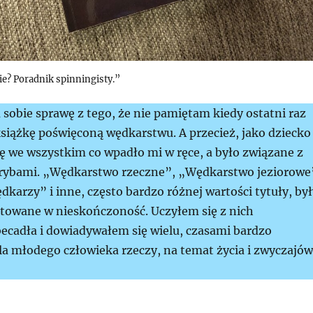
ie? Poradnik spinningisty.”
sobie sprawę z tego, że nie pamiętam kiedy ostatni raz
siążkę poświęconą wędkarstwu. A przecież, jako dziecko
ę we wszystkim co wpadło mi w ręce, a było związane z
rybami. „Wędkarstwo rzeczne”, „Wędkarstwo jeziorowe
dkarzy” i inne, często bardzo różnej wartości tytuły, był
towane w nieskończoność. Uczyłem się z nich
ecadła i dowiadywałem się wielu, czasami bardzo
la młodego człowieka rzeczy, na temat życia i zwyczajów