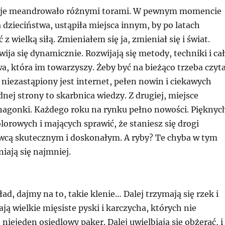
oje meandrowało różnymi torami. W pewnym momencie
 dzieciństwa, ustąpiła miejsca innym, by po latach
 z wielką siłą. Zmieniałem się ja, zmieniał się i świat.
ja się dynamicznie. Rozwijają się metody, techniki i ca
, która im towarzyszy. Żeby być na bieżąco trzeba czyt
aj niezastąpiony jest internet, pełen nowin i ciekawych
dnej strony to skarbnica wiedzy. Z drugiej, miejsce
agonki. Każdego roku na rynku pełno nowości. Pięknyc
lorowych i mających sprawić, że staniesz się drogi
cą skutecznym i doskonałym. A ryby? Te chyba w tym
iają się najmniej.
d, dajmy na to, takie klenie… Dalej trzymają się rzek i
ają wielkie mięsiste pyski i karczycha, których nie
 niejeden osiedlowy paker. Dalej uwielbiają się obżerać, i