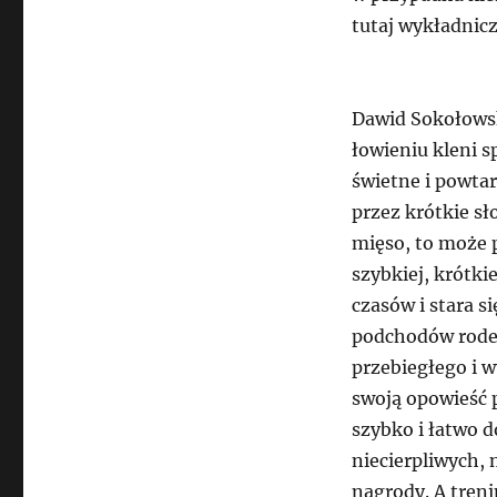
tutaj wykładnicz
Dawid Sokołowsk
łowieniu kleni s
świetne i powtar
przez krótkie sł
mięso, to może 
szybkiej, krótki
czasów i stara s
podchodów rodem
przebiegłego i w
swoją opowieść p
szybko i łatwo d
niecierpliwych,
nagrody. A tren