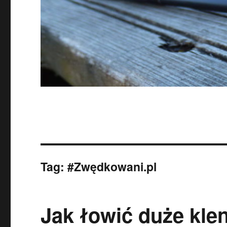
Tag:
#Zwędkowani.pl
Jak łowić duże kle