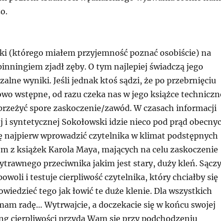
o.
i (którego miałem przyjemność poznać osobiście) na
pinningiem zjadł zęby. O tym najlepiej świadczą jego
zalne wyniki. Jeśli jednak ktoś sądzi, że po przebrnięciu
owo wstępne, od razu czeka nas w jego książce techniczn
przeżyć spore zaskoczenie/zawód. W czasach informacji
ej i syntetycznej Sokołowski idzie nieco pod prąd obecny
ię najpierw wprowadzić czytelnika w klimat podstępnych
 z książek Karola Maya, mających na celu zaskoczenie
ytrawnego przeciwnika jakim jest stary, duży kleń. Sącz
owoli i testuje cierpliwość czytelnika, który chciałby się
owiedzieć tego jak łowić te duże klenie. Dla wszystkich
 mam radę… Wytrwajcie, a doczekacie się w końcu swojej
ing cierpliwości przyda Wam się przy podchodzeniu