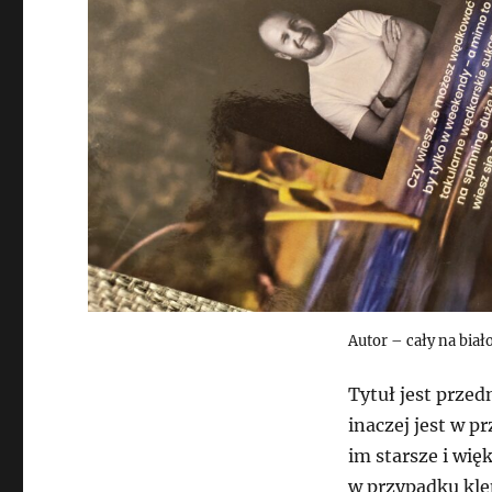
Autor – cały na bia
Tytuł jest przedn
inaczej jest w p
im starsze i wię
w przypadku kle