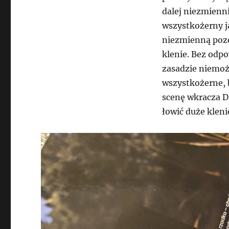
dalej niezmienn
wszystkożerny j
niezmienną pozo
klenie. Bez odpo
zasadzie niemożl
wszystkożerne, b
scenę wkracza D
łowić duże kleni