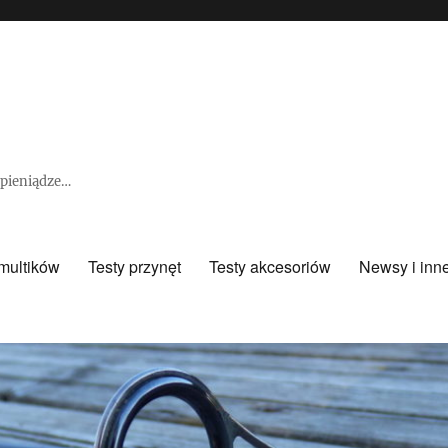
e pieniądze…
 multików
Testy przynęt
Testy akcesoriów
Newsy i inn