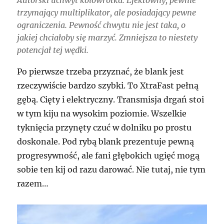
Autorski uchwyt kołowrotka. Efektowny, pewnie
trzymający multiplikator, ale posiadający pewne
ograniczenia. Pewność chwytu nie jest taka, o
jakiej chciałoby się marzyć. Zmniejsza to niestety
potencjał tej wędki.
Po pierwsze trzeba przyznać, że blank jest
rzeczywiście bardzo szybki. To XtraFast pełną
gębą. Cięty i elektryczny. Transmisja drgań stoi
w tym kiju na wysokim poziomie. Wszelkie
tyknięcia przynęty czuć w dolniku po prostu
doskonale. Pod rybą blank prezentuje pewną
progresywność, ale fani głębokich ugięć mogą
sobie ten kij od razu darować. Nie tutaj, nie tym
razem…