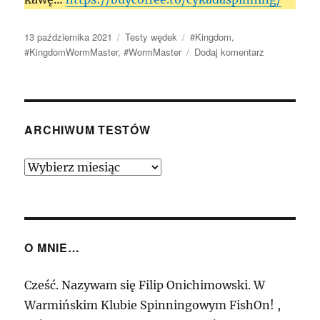
Data
Kategorie
Tagi
13 października 2021
Testy wędek
#Kingdom
,
publikacji
do
#KingdomWormMaster
,
#WormMaster
Dodaj komentarz
Kingdom
Worm
Master
C662M
1,98m
ARCHIWUM TESTÓW
7-
21g
Archiwum
–
Testów
Elegancki
specjalista…
O MNIE…
Cześć. Nazywam się Filip Onichimowski. W
Warmińskim Klubie Spinningowym FishOn! ,