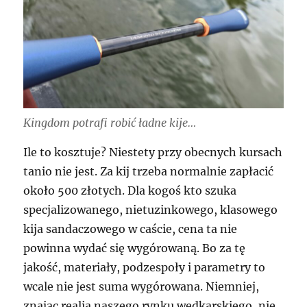
Kingdom potrafi robić ładne kije…
Ile to kosztuje? Niestety przy obecnych kursach
tanio nie jest. Za kij trzeba normalnie zapłacić
około 500 złotych. Dla kogoś kto szuka
specjalizowanego, nietuzinkowego, klasowego
kija sandaczowego w caście, cena ta nie
powinna wydać się wygórowaną. Bo za tę
jakość, materiały, podzespoły i parametry to
wcale nie jest suma wygórowana. Niemniej,
znając realia naszego rynku wędkarskiego, nie