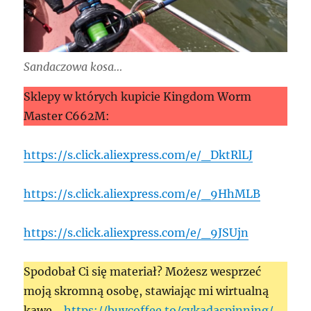
Sandaczowa kosa…
Sklepy w których kupicie Kingdom Worm
Master C662M:
https://s.click.aliexpress.com/e/_DktRlLJ
https://s.click.aliexpress.com/e/_9HhMLB
https://s.click.aliexpress.com/e/_9JSUjn
Spodobał Ci się materiał? Możesz wesprzeć
moją skromną osobę, stawiając mi wirtualną
kawę…
https://buycoffee.to/cykadaspinning/