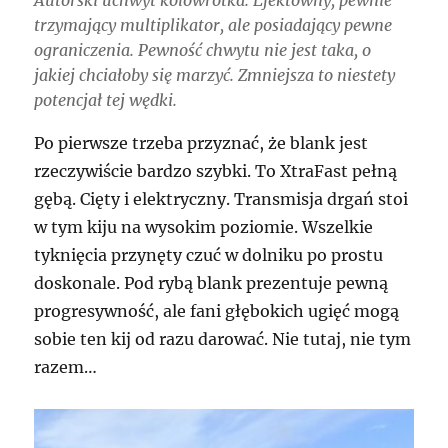
Autorski uchwyt kołowrotka. Efektowny, pewnie
trzymający multiplikator, ale posiadający pewne
ograniczenia. Pewność chwytu nie jest taka, o
jakiej chciałoby się marzyć. Zmniejsza to niestety
potencjał tej wędki.
Po pierwsze trzeba przyznać, że blank jest
rzeczywiście bardzo szybki. To XtraFast pełną
gębą. Cięty i elektryczny. Transmisja drgań stoi
w tym kiju na wysokim poziomie. Wszelkie
tyknięcia przynęty czuć w dolniku po prostu
doskonale. Pod rybą blank prezentuje pewną
progresywność, ale fani głębokich ugięć mogą
sobie ten kij od razu darować. Nie tutaj, nie tym
razem…