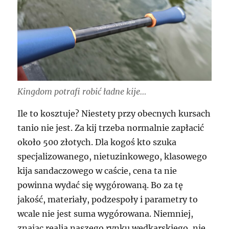
Kingdom potrafi robić ładne kije…
Ile to kosztuje? Niestety przy obecnych kursach
tanio nie jest. Za kij trzeba normalnie zapłacić
około 500 złotych. Dla kogoś kto szuka
specjalizowanego, nietuzinkowego, klasowego
kija sandaczowego w caście, cena ta nie
powinna wydać się wygórowaną. Bo za tę
jakość, materiały, podzespoły i parametry to
wcale nie jest suma wygórowana. Niemniej,
znając realia naszego rynku wędkarskiego, nie