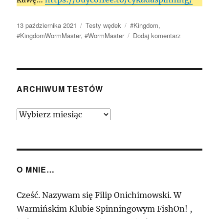
Data
Kategorie
Tagi
13 października 2021
Testy wędek
#Kingdom
,
publikacji
do
#KingdomWormMaster
,
#WormMaster
Dodaj komentarz
Kingdom
Worm
Master
C662M
1,98m
ARCHIWUM TESTÓW
7-
21g
Archiwum
–
Testów
Elegancki
specjalista…
O MNIE…
Cześć. Nazywam się Filip Onichimowski. W
Warmińskim Klubie Spinningowym FishOn! ,