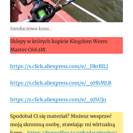
Sandaczowa kosa…
Sklepy w których kupicie Kingdom Worm
Master C662M:
https://s.click.aliexpress.com/e/_DktRlLJ
https://s.click.aliexpress.com/e/_9HhMLB
https://s.click.aliexpress.com/e/_9JSUjn
Spodobał Ci się materiał? Możesz wesprzeć
moją skromną osobę, stawiając mi wirtualną
kawę…
https://buycoffee.to/cykadaspinning/