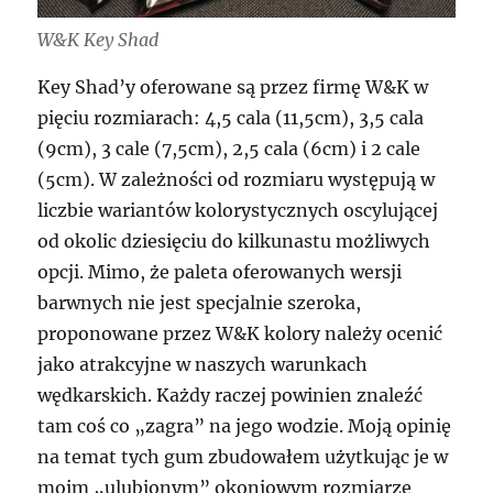
W&K Key Shad
Key Shad’y oferowane są przez firmę W&K w
pięciu rozmiarach: 4,5 cala (11,5cm), 3,5 cala
(9cm), 3 cale (7,5cm), 2,5 cala (6cm) i 2 cale
(5cm). W zależności od rozmiaru występują w
liczbie wariantów kolorystycznych oscylującej
od okolic dziesięciu do kilkunastu możliwych
opcji. Mimo, że paleta oferowanych wersji
barwnych nie jest specjalnie szeroka,
proponowane przez W&K kolory należy ocenić
jako atrakcyjne w naszych warunkach
wędkarskich. Każdy raczej powinien znaleźć
tam coś co „zagra” na jego wodzie. Moją opinię
na temat tych gum zbudowałem użytkując je w
moim „ulubionym” okoniowym rozmiarze