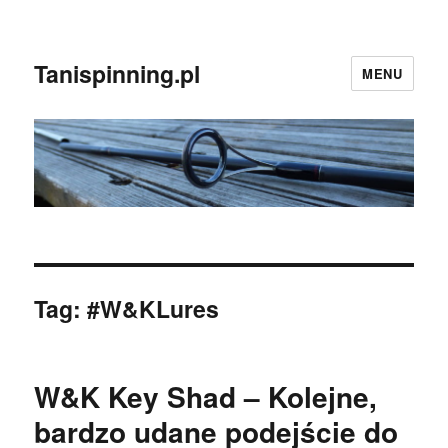
Tanispinning.pl
MENU
Tag:
#W&KLures
W&K Key Shad – Kolejne,
bardzo udane podejście do