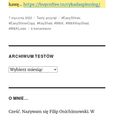
kawę…
https://buycoffee.to/cykadaspinning/
Data
Kategorie
Tagi
7 stycznia 2022
Testy przynęt
#EasyShiner
,
publikacji
#EasyShinerCopy
,
#KeyShad
,
#W&K
,
#W&KKeyShad
,
do
#W&KLures
4 komentarze
W&K
Key
Shad
–
Kolejne,
ARCHIWUM TESTÓW
bardzo
udane
Archiwum
podejście
Testów
do
tematu
Easy
Shiner’a…
O MNIE…
Cześć. Nazywam się Filip Onichimowski. W