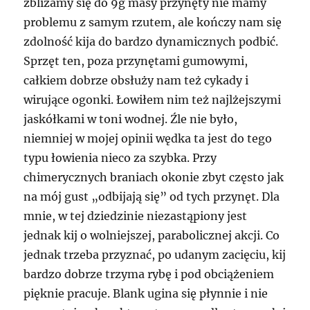
zbliżamy się do 9g masy przynęty nie mamy
problemu z samym rzutem, ale kończy nam się
zdolność kija do bardzo dynamicznych podbić.
Sprzęt ten, poza przynętami gumowymi,
całkiem dobrze obsłuży nam też cykady i
wirujące ogonki. Łowiłem nim też najlżejszymi
jaskółkami w toni wodnej. Źle nie było,
niemniej w mojej opinii wędka ta jest do tego
typu łowienia nieco za szybka. Przy
chimerycznych braniach okonie zbyt często jak
na mój gust „odbijają się” od tych przynęt. Dla
mnie, w tej dziedzinie niezastąpiony jest
jednak kij o wolniejszej, parabolicznej akcji. Co
jednak trzeba przyznać, po udanym zacięciu, kij
bardzo dobrze trzyma rybę i pod obciążeniem
pięknie pracuje. Blank ugina się płynnie i nie