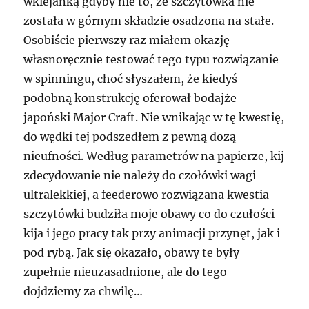
wklejanką gdyby nie to, że szczytówka nie
została w górnym składzie osadzona na stałe.
Osobiście pierwszy raz miałem okazję
własnoręcznie testować tego typu rozwiązanie
w spinningu, choć słyszałem, że kiedyś
podobną konstrukcję oferował bodajże
japoński Major Craft. Nie wnikając w tę kwestię,
do wędki tej podszedłem z pewną dozą
nieufności. Według parametrów na papierze, kij
zdecydowanie nie należy do czołówki wagi
ultralekkiej, a feederowo rozwiązana kwestia
szczytówki budziła moje obawy co do czułości
kija i jego pracy tak przy animacji przynęt, jak i
pod rybą. Jak się okazało, obawy te były
zupełnie nieuzasadnione, ale do tego
dojdziemy za chwilę…