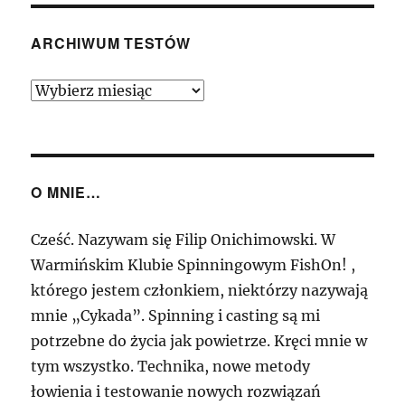
II
S632UL
1,91m
ARCHIWUM TESTÓW
1-
7g
Archiwum
–
Testów
Szybka,
czuła
wklejanka,
co
O MNIE…
wklejanką
nie
jest…
Cześć. Nazywam się Filip Onichimowski. W
Warmińskim Klubie Spinningowym FishOn! ,
którego jestem członkiem, niektórzy nazywają
mnie „Cykada”. Spinning i casting są mi
potrzebne do życia jak powietrze. Kręci mnie w
tym wszystko. Technika, nowe metody
łowienia i testowanie nowych rozwiązań