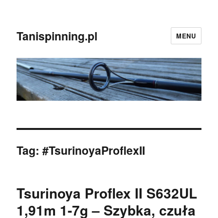
Tanispinning.pl
MENU
Tag:
#TsurinoyaProflexII
Tsurinoya Proflex II S632UL
1,91m 1-7g – Szybka, czuła