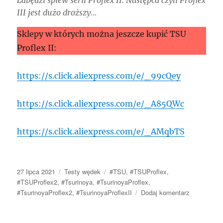
III jest dużo droższy…
Sklepy w których można jeszcze kupić TSU
Proflex II:
https://s.click.aliexpress.com/e/_99cQey
https://s.click.aliexpress.com/e/_A85QWc
https://s.click.aliexpress.com/e/_AMqbTS
Data
Kategorie
Tagi
27 lipca 2021
Testy wędek
#TSU
,
#TSUProflex
,
publikacji
#TSUProflex2
,
#Tsurinoya
,
#TsurinoyaProflex
,
do
#TsurinoyaProflex2
,
#TsurinoyaProflexII
Dodaj komentarz
Tsurinoya
Proflex