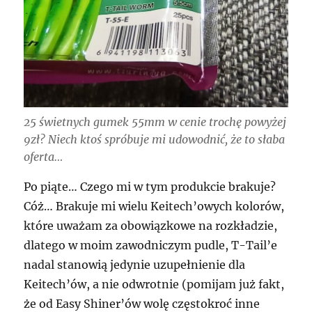
25 świetnych gumek 55mm w cenie trochę powyżej
9zł? Niech ktoś spróbuje mi udowodnić, że to słaba
oferta…
Po piąte… Czego mi w tym produkcie brakuje?
Cóż… Brakuje mi wielu Keitech’owych kolorów,
które uważam za obowiązkowe na rozkładzie,
dlatego w moim zawodniczym pudle, T-Tail’e
nadal stanowią jedynie uzupełnienie dla
Keitech’ów, a nie odwrotnie (pomijam już fakt,
że od Easy Shiner’ów wolę częstokroć inne