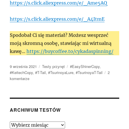
https://s.click.aliexpress.com/e/_Ame5AQ
https://s.click.aliexpress.com/e/_A4ItmE
Spodobał Ci się materiał? Możesz wesprzeć
moją skromną osobę, stawiając mi wirtualną
kawę…
https://buycoffee.to/cykadaspinning/
Data
Kategorie
Tagi
9 września 2021
Testy przynęt
#EasyShinerCopy
,
publikacji
#KeitechCopy
,
#T-Tail
,
#TsurinoyaLure
,
#TsurinoyaT-Tail
2
do
komentarze
Tsurinoya
T-
Tail
–
Udana
ARCHIWUM TESTÓW
„wariacja”
na
Archiwum
temat