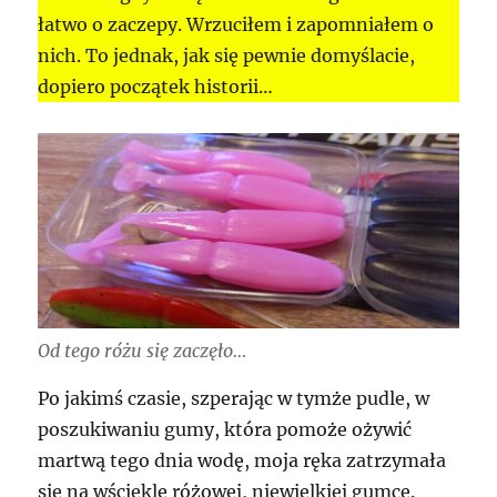
łatwo o zaczepy. Wrzuciłem i zapomniałem o
nich. To jednak, jak się pewnie domyślacie,
dopiero początek historii…
Od tego różu się zaczęło…
Po jakimś czasie, szperając w tymże pudle, w
poszukiwaniu gumy, która pomoże ożywić
martwą tego dnia wodę, moja ręka zatrzymała
się na wściekle różowej, niewielkiej gumce.