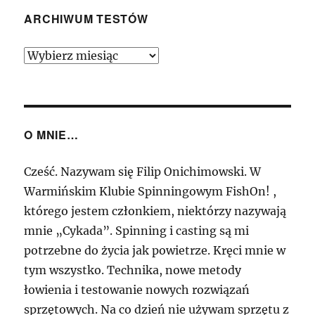
–
Tajemniczy
ARCHIWUM TESTÓW
gość
z
Archiwum
Ukrainy…
Testów
O MNIE…
Cześć. Nazywam się Filip Onichimowski. W
Warmińskim Klubie Spinningowym FishOn! ,
którego jestem członkiem, niektórzy nazywają
mnie „Cykada”. Spinning i casting są mi
potrzebne do życia jak powietrze. Kręci mnie w
tym wszystko. Technika, nowe metody
łowienia i testowanie nowych rozwiązań
sprzętowych. Na co dzień nie używam sprzętu z