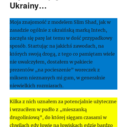
Ukrainy…
Moja znajomość z modelem Slim Shad, jak w
zasadzie ogólnie z ukraińską marką Intech,
zaczęła się parę lat temu w dość przypadkowy
sposób. Startując na jakichś zawodach, na
których swoją drogą, z tego co pamiętam wiele
nie uwalczyłem, dostałem w pakiecie
prezentów „na pocieszenie” woreczek z
miksem nieznanych mi gum, w generalnie
niewielkich rozmiarach.
Kilka z nich uznałem za potencjalnie użyteczne
i wrzuciłem w pudło z „mieszanką
drugoliniową”, do której sięgam czasami w
chwilach gdy łowię na łowiskach gdzie bardzo