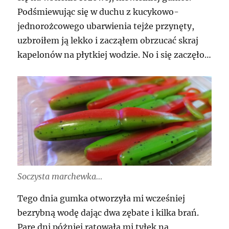
Podśmiewując się w duchu z kucykowo-
jednorożcowego ubarwienia tejże przynęty,
uzbroiłem ją lekko i zacząłem obrzucać skraj
kapelonów na płytkiej wodzie. No i się zaczęło…
Soczysta marchewka…
Tego dnia gumka otworzyła mi wcześniej
bezrybną wodę dając dwa zębate i kilka brań.
Parę dni póżniej ratowała mi tyłek na