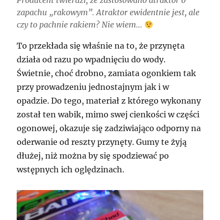
Producent twierdzi, że zastosowano atraktor o
zapachu „rakowym”. Atraktor ewidentnie jest, ale
czy to pachnie rakiem? Nie wiem…
To przekłada się właśnie na to, że przynęta
działa od razu po wpadnięciu do wody.
Świetnie, choć drobno, zamiata ogonkiem tak
przy prowadzeniu jednostajnym jak i w
opadzie. Do tego, materiał z którego wykonany
został ten wabik, mimo swej cienkości w części
ogonowej, okazuje się zadziwiająco odporny na
oderwanie od reszty przynęty. Gumy te żyją
dłużej, niż można by się spodziewać po
wstępnych ich oględzinach.