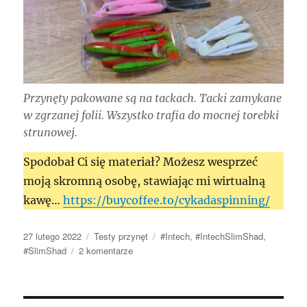
Przynęty pakowane są na tackach. Tacki zamykane
w zgrzanej folii. Wszystko trafia do mocnej torebki
strunowej.
Spodobał Ci się materiał? Możesz wesprzeć
moją skromną osobę, stawiając mi wirtualną
kawę…
https://buycoffee.to/cykadaspinning/
Data
Kategorie
Tagi
27 lutego 2022
Testy przynęt
#Intech
,
#IntechSlimShad
,
publikacji
do
#SlimShad
2 komentarze
Intech
Slim
Shad