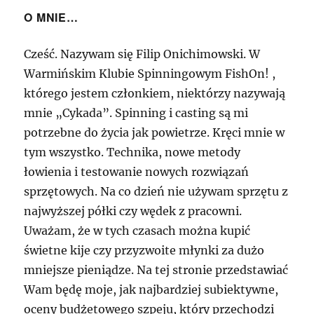
i
O MNIE…
całkiem
nieźle?
A
Cześć. Nazywam się Filip Onichimowski. W
jednak
Warmińskim Klubie Spinningowym FishOn! ,
da
się…
którego jestem członkiem, niektórzy nazywają
mnie „Cykada”. Spinning i casting są mi
potrzebne do życia jak powietrze. Kręci mnie w
tym wszystko. Technika, nowe metody
łowienia i testowanie nowych rozwiązań
sprzętowych. Na co dzień nie używam sprzętu z
najwyższej półki czy wędek z pracowni.
Uważam, że w tych czasach można kupić
świetne kije czy przyzwoite młynki za dużo
mniejsze pieniądze. Na tej stronie przedstawiać
Wam będę moje, jak najbardziej subiektywne,
oceny budżetowego szpeju, który przechodzi