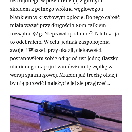
uzbrojonego w przelotki Fuji, z górnym
składem z pełnego włókna węglowego i
blankiem w krzyżowym oplocie. Do tego całość
miała ważyć przy długości 1,80m całkiem
rozsądne 94g. Nieprawdopodobne? Tak też i ja
to odebrałem. W celu jednak zaspokojenia
swojej i Waszej, przy okazji, ciekawości,
postanowiłem sobie odjąć od ust jedną flaszkę
ulubionego napoju i zamówiłem tę wędkę w
wersji spinningowej. Miałem już trochę okazji
by nią połowić i należycie jej się przyjrzeć…