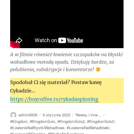
A w filmie również łowienie szczupaków na błystki
wahadłowe metodą opadu. Dziękuję bardzo, za
polubienia, subskrypcje i komentarze!
Spodobał Ci się materiał? Postaw kawę
Cykadzie…
https://buycoffee.to/cykadaspinning
Autor
Data
Kategorie
Tagi
admin5606
6 stycznia 2023
Newsy i inne...
publikacji
#Kingdom
,
#KingdomSolo
,
#KingdomSolo2
,
#KingdomSoloII
,
#ŁowienieNaBłystkiWahadłowe
,
#ŁowienieNaWahadłówki
,
#ŁowienieWOpadzie
,
#WędkaNaSandacza
,