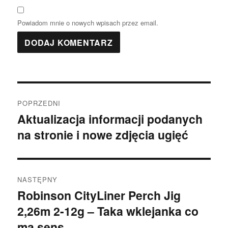
Powiadom mnie o nowych wpisach przez email.
Nawigacja
POPRZEDNI
wpisu
Aktualizacja informacji podanych
Poprzedni
na stronie i nowe zdjęcia ugięć
wpis:
NASTĘPNY
Robinson CityLiner Perch Jig
Następny
2,26m 2-12g – Taka wklejanka co
wpis:
ma sens…