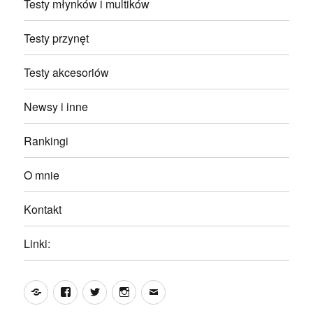
Testy młynków i multików
Testy przynęt
Testy akcesoriów
Newsy i inne
Rankingi
O mnie
Kontakt
Linki:
Yelp
Facebook
Twitter
Instagram
Email