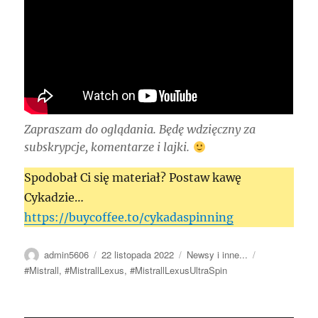
Zapraszam do oglądania. Będę wdzięczny za
subskrypcje, komentarze i lajki.
Spodobał Ci się materiał? Postaw kawę
Cykadzie…
https://buycoffee.to/cykadaspinning
Autor
Data
Kategorie
Tagi
admin5606
22 listopada 2022
Newsy i inne...
publikacji
#Mistrall
,
#MistrallLexus
,
#MistrallLexusUltraSpin