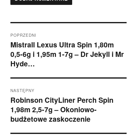
Nawigacja
POPRZEDNI
wpisu
Mistrall Lexus Ultra Spin 1,80m
Poprzedni
0,5-6g i 1,95m 1-7g – Dr Jekyll i Mr
wpis:
Hyde…
NASTĘPNY
Robinson CityLiner Perch Spin
Następny
1,98m 2,5-7g – Okoniowo-
wpis:
budżetowe zaskoczenie