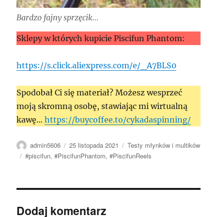
Bardzo fajny sprzęcik…
Sklepy w których kupicie Piscifun Phantom:
https://s.click.aliexpress.com/e/_A7BLS0
Spodobał Ci się materiał? Możesz wesprzeć
moją skromną osobę, stawiając mi wirtualną
kawę…
https://buycoffee.to/cykadaspinning/
Autor
Data
Kategorie
admin5606
25 listopada 2021
Testy młynków i multików
publikacji
Tagi
#piscifun
,
#PiscifunPhantom
,
#PiscifunReels
Dodaj komentarz