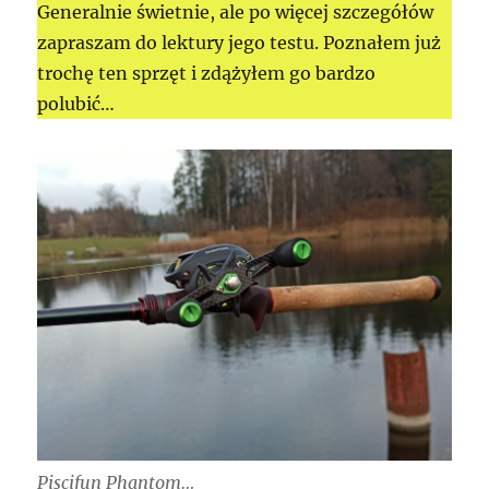
Generalnie świetnie, ale po więcej szczegółów
zapraszam do lektury jego testu. Poznałem już
trochę ten sprzęt i zdążyłem go bardzo
polubić…
Piscifun Phantom…