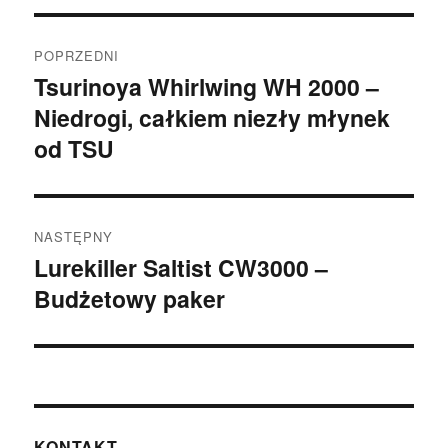
Nawigacja
POPRZEDNI
wpisu
Tsurinoya Whirlwing WH 2000 –
Poprzedni
Niedrogi, całkiem niezły młynek
wpis:
od TSU
NASTĘPNY
Lurekiller Saltist CW3000 –
Następny
Budżetowy paker
wpis:
KONTAKT