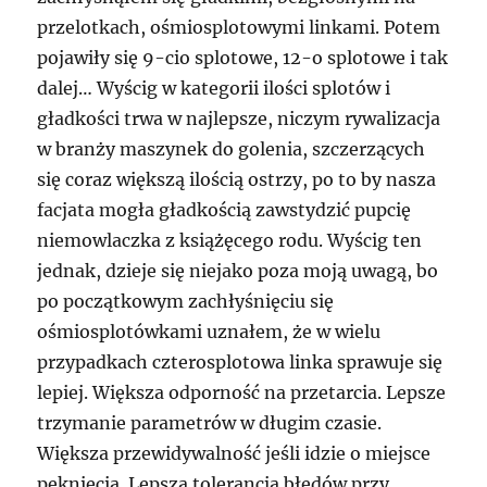
przelotkach, ośmiosplotowymi linkami. Potem
pojawiły się 9-cio splotowe, 12-o splotowe i tak
dalej… Wyścig w kategorii ilości splotów i
gładkości trwa w najlepsze, niczym rywalizacja
w branży maszynek do golenia, szczerzących
się coraz większą ilością ostrzy, po to by nasza
facjata mogła gładkością zawstydzić pupcię
niemowlaczka z książęcego rodu. Wyścig ten
jednak, dzieje się niejako poza moją uwagą, bo
po początkowym zachłyśnięciu się
ośmiosplotówkami uznałem, że w wielu
przypadkach czterosplotowa linka sprawuje się
lepiej. Większa odporność na przetarcia. Lepsze
trzymanie parametrów w długim czasie.
Większa przewidywalność jeśli idzie o miejsce
pęknięcia. Lepsza tolerancja błędów przy