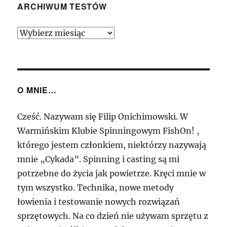
x8
ARCHIWUM TESTÓW
–
Podstawowa
Archiwum
ośmiosplotówka
Testów
w
ofercie
YGK
O MNIE…
Cześć. Nazywam się Filip Onichimowski. W
Warmińskim Klubie Spinningowym FishOn! ,
którego jestem członkiem, niektórzy nazywają
mnie „Cykada”. Spinning i casting są mi
potrzebne do życia jak powietrze. Kręci mnie w
tym wszystko. Technika, nowe metody
łowienia i testowanie nowych rozwiązań
sprzętowych. Na co dzień nie używam sprzętu z