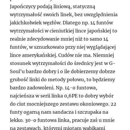
Japończycy podają liniową, statyczną
wytrzymałość swoich linek, bez uwzględnienia
jakichkolwiek węzłów. Dlatego np. 14 funtów
wytrzymałości w cieniutkiej lince japońskiej to
realnie zdecydowanie mniej niż to samo 14
funtów, w sznurkowato przy niej wyglądającej
lince amerykańskiej. Cudów nie ma. Niemniej
stosunek wytrzymałości do średnicy jest w G-
Soul’u bardzo dobry i o ile dobierzemy dobrze
grubość linki do metody połowu, to będziemy
bardzo zadowoleni. Np. 14-o funtowa,
najcieńsza w serii linka 0,6PE to dobry wybór
do ciut mocniejszego zestawu okoniowego. 22
funty ogarną nam sandacza i szczupaka na
lekko. 30-o funtowa linka, pracuje zaś u mnie
na zestawach, którymi miotam wabikami