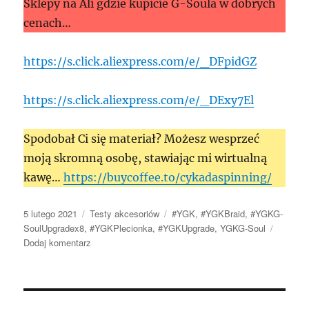
Sklepy na Ali gdzie kupicie G-Soula w dobrych
cenach…
https://s.click.aliexpress.com/e/_DFpidGZ
https://s.click.aliexpress.com/e/_DExy7El
Spodobał Ci się materiał? Możesz wesprzeć
moją skromną osobę, stawiając mi wirtualną
kawę…
https://buycoffee.to/cykadaspinning/
Data
Kategorie
Tagi
5 lutego 2021
Testy akcesoriów
#YGK
,
#YGKBraid
,
#YGKG-
publikacji
SoulUpgradex8
,
#YGKPlecionka
,
#YGKUpgrade
,
YGKG-Soul
do
Dodaj komentarz
YGK
G-
Soul
Upgrade