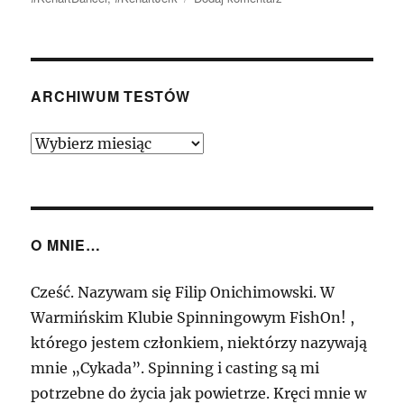
Kenart
Dancer
–
Budżetowy
taniec
ARCHIWUM TESTÓW
z
pajkami…
Archiwum
Testów
O MNIE…
Cześć. Nazywam się Filip Onichimowski. W
Warmińskim Klubie Spinningowym FishOn! ,
którego jestem członkiem, niektórzy nazywają
mnie „Cykada”. Spinning i casting są mi
potrzebne do życia jak powietrze. Kręci mnie w