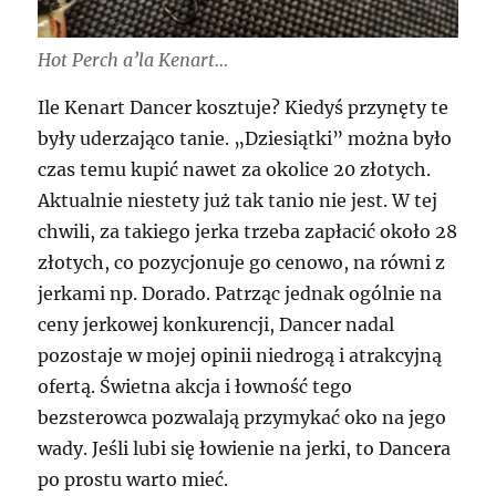
Hot Perch a’la Kenart…
Ile Kenart Dancer kosztuje? Kiedyś przynęty te
były uderzająco tanie. „Dziesiątki” można było
czas temu kupić nawet za okolice 20 złotych.
Aktualnie niestety już tak tanio nie jest. W tej
chwili, za takiego jerka trzeba zapłacić około 28
złotych, co pozycjonuje go cenowo, na równi z
jerkami np. Dorado. Patrząc jednak ogólnie na
ceny jerkowej konkurencji, Dancer nadal
pozostaje w mojej opinii niedrogą i atrakcyjną
ofertą. Świetna akcja i łowność tego
bezsterowca pozwalają przymykać oko na jego
wady. Jeśli lubi się łowienie na jerki, to Dancera
po prostu warto mieć.