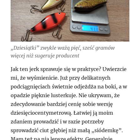
„Dziesiątki” zwykle ważą pięć, sześć gramów
więcej niż sugeruje producent
Jak ten jerk sprawuje się w praktyce? Uwierzcie
mi, że wyśmienicie. Już przy delikatnych
podciągnięciach świetnie odjeżdża na boki, a w
opadzie pięknie lusterkuje. Nie ukrywam, że
zdecydowanie bardziej cenię sobie wersję
dziesięciocentymetrową. Łatwiej ją moim
zdaniem prowadzić i w razie potrzeby
sprowadzić ciut głębiej niż małą „siódemkę”.
Mam też na nią lepsze efekty. Generalnie,