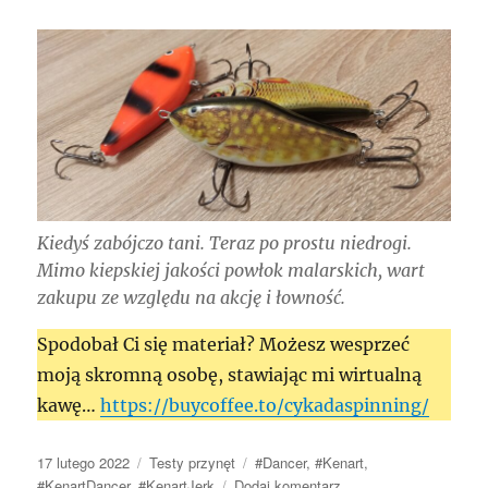
Kiedyś zabójczo tani. Teraz po prostu niedrogi.
Mimo kiepskiej jakości powłok malarskich, wart
zakupu ze względu na akcję i łowność.
Spodobał Ci się materiał? Możesz wesprzeć
moją skromną osobę, stawiając mi wirtualną
kawę…
https://buycoffee.to/cykadaspinning/
Data
Kategorie
Tagi
17 lutego 2022
Testy przynęt
#Dancer
,
#Kenart
,
publikacji
do
#KenartDancer
,
#KenartJerk
Dodaj komentarz