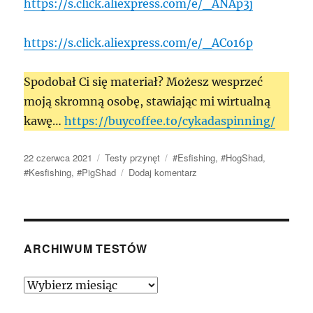
https://s.click.aliexpress.com/e/_ANAp3j
https://s.click.aliexpress.com/e/_ACo16p
Spodobał Ci się materiał? Możesz wesprzeć
moją skromną osobę, stawiając mi wirtualną
kawę…
https://buycoffee.to/cykadaspinning/
Data
Kategorie
Tagi
22 czerwca 2021
Testy przynęt
#Esfishing
,
#HogShad
,
publikacji
do
#Kesfishing
,
#PigShad
Dodaj komentarz
Hog
Shad
od
Esfishing/Kesfishing
–
ARCHIWUM TESTÓW
Wieprzowina
w
Archiwum
pięciu
Testów
smakach