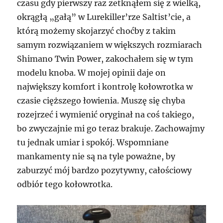
czasu gdy pierwszy raz zetknąłem się z wielką,
okrągłą „gałą” w Lurekiller’rze Saltist’cie, a
którą możemy skojarzyć choćby z takim
samym rozwiązaniem w większych rozmiarach
Shimano Twin Power, zakochałem się w tym
modelu knoba. W mojej opinii daje on
największy komfort i kontrolę kołowrotka w
czasie cięższego łowienia. Muszę się chyba
rozejrzeć i wymienić oryginał na coś takiego,
bo zwyczajnie mi go teraz brakuje. Zachowajmy
tu jednak umiar i spokój. Wspomniane
mankamenty nie są na tyle poważne, by
zaburzyć mój bardzo pozytywny, całościowy
odbiór tego kołowrotka.