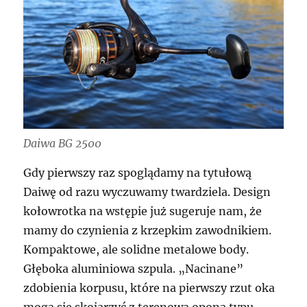
Daiwa BG 2500
Gdy pierwszy raz spoglądamy na tytułową
Daiwę od razu wyczuwamy twardziela. Design
kołowrotka na wstępie już sugeruje nam, że
mamy do czynienia z krzepkim zawodnikiem.
Kompaktowe, ale solidne metalowe body.
Głęboka aluminiowa szpula. „Nacinane”
zdobienia korpusu, które na pierwszy rzut oka
mogą się skojarzyć z terenową oponą typu