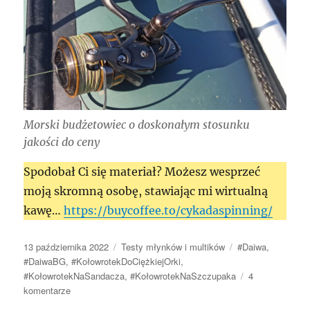
Morski budżetowiec o doskonałym stosunku
jakości do ceny
Spodobał Ci się materiał? Możesz wesprzeć
moją skromną osobę, stawiając mi wirtualną
kawę…
https://buycoffee.to/cykadaspinning/
Data
Kategorie
Tagi
13 października 2022
Testy młynków i multików
#Daiwa
,
publikacji
#DaiwaBG
,
#KołowrotekDoCiężkiejOrki
,
#KołowrotekNaSandacza
,
#KołowrotekNaSzczupaka
4
do
komentarze
Daiwa