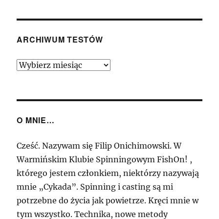
BG
2500
–
Japoński
ARCHIWUM TESTÓW
pancernik
kieszonkowy
Archiwum
Testów
O MNIE…
Cześć. Nazywam się Filip Onichimowski. W
Warmińskim Klubie Spinningowym FishOn! ,
którego jestem członkiem, niektórzy nazywają
mnie „Cykada”. Spinning i casting są mi
potrzebne do życia jak powietrze. Kręci mnie w
tym wszystko. Technika, nowe metody