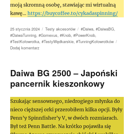
moją skromną osobę, stawiając mi wirtualną
kawę…
https://buycoffee.to/cykadaspinning/
Data
Kategorie
Tagi
25 stycznia 2024
Testy akcesoriów
#Daiwa
,
#DaiwaBG
,
publikacji
#DaiwaTunning
,
#Gomexus
,
#Knob
,
#PowerKnob
,
#TestKołowrotka
,
#TestyWędkarskie
,
#TunningKołowrotków
do
Dodaj komentarz
Gomexus
–
tuningowa
Daiwa BG 2500 – Japoński
korba
z
pancernik kieszonkowy
Power
Knob’em
do
Szukając sensownego, niedrogiego młynka do
Daiwa’y
nieco cięższej orki przerobiłem kilka opcji. Były
BG
–
Penn’y Spinnfisher’y V, w dwóch rozmiarach.
Czy
Był też Penn Battle. Na krótko pojawiła się
warto?