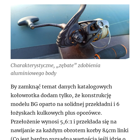
Charakterystyczne, „zębate” zdobienia
aluminiowego body
By zamknąć temat danych katalogowych
kołowrotka dodam tylko, że konstrukcję
modelu BG oparto na solidnej przekładni i 6
łożyskach kulkowych plus oporówce.
Przełożenie wynosi 5,6:1 i przekłada się na
nawijanie za każdym obrotem korby 84cm linki
(Co jest bardzo rozsądną wartością jeśli idzie o