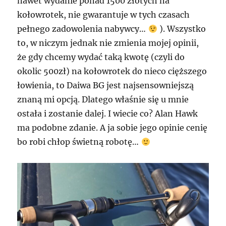
nawet wydanie ponad 1500 złotych na
kołowrotek, nie gwarantuje w tych czasach
pełnego zadowolenia nabywcy…
). Wszystko
to, w niczym jednak nie zmienia mojej opinii,
że gdy chcemy wydać taką kwotę (czyli do
okolic 500zł) na kołowrotek do nieco cięższego
łowienia, to Daiwa BG jest najsensowniejszą
znaną mi opcją. Dlatego właśnie się u mnie
ostała i zostanie dalej. I wiecie co? Alan Hawk
ma podobne zdanie. A ja sobie jego opinie cenię
bo robi chłop świetną robotę…