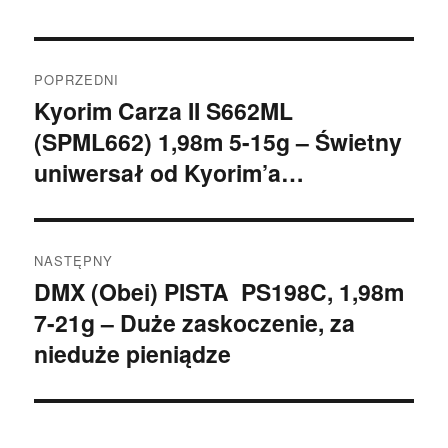
Nawigacja
POPRZEDNI
wpisu
Kyorim Carza II S662ML
Poprzedni
(SPML662) 1,98m 5-15g – Świetny
wpis:
uniwersał od Kyorim’a…
NASTĘPNY
DMX (Obei) PISTA PS198C, 1,98m
Następny
7-21g – Duże zaskoczenie, za
wpis:
nieduże pieniądze