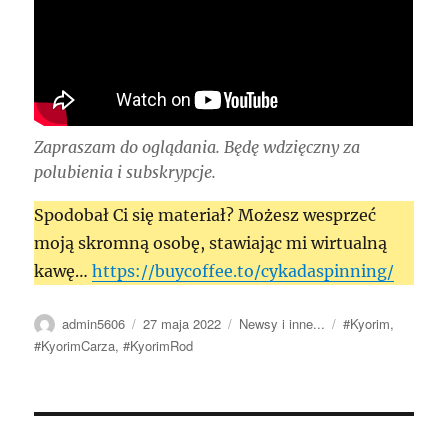
Zapraszam do oglądania. Będę wdzięczny za
polubienia i subskrypcje.
Spodobał Ci się materiał? Możesz wesprzeć
moją skromną osobę, stawiając mi wirtualną
kawę…
https://buycoffee.to/cykadaspinning/
Autor
Data
Kategorie
Tagi
admin5606
27 maja 2022
Newsy i inne...
#Kyorim
,
publikacji
#KyorimCarza
,
#KyorimRod